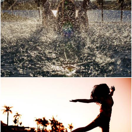
1563
86