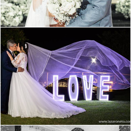
1725
58