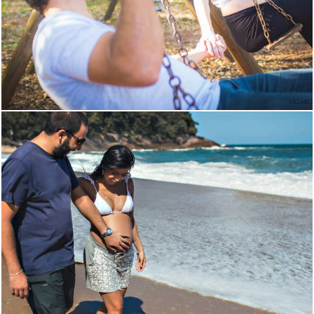
2709
101
1291
0