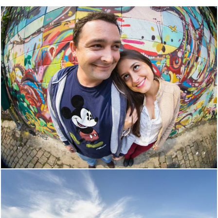
1377
26